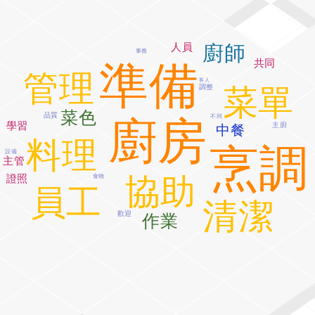
人員
廚師
事務
共同
準備
管理
客人
調整
菜單
菜色
品質
不同
廚房
學習
主廚
中餐
料理
烹調
設備
主管
證照
協助
食物
員工
清潔
歡迎
作業