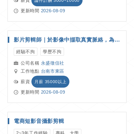
薪資
論件計酬 3000~10000
更新時間
2026-08-09
影片剪輯師｜於影像中擷取真實脈絡，為調查留下不可辯駁的證據印記
經驗不拘
學歷不拘
永盛徵信社
工作地點
台南市東區
薪資
月薪 35000以上
更新時間
2026-08-09
電商短影音攝影剪輯
2~3年工作經驗
專科、大學