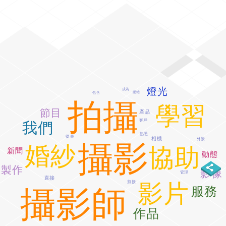
燈光
成為
網站
包含
拍攝
學習
節目
產品
客戶
我們
熟悉
從事
相機
外景
攝影
婚紗
協助
新聞
動態
製作
影像
管理
直接
影片
剪接
服務
攝影師
作品