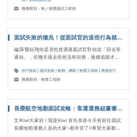
職務類別：軟／韌體測試工程師
面試失敗的徵兆！從面試官的這些行為就能看出他們對你無感｜ 應徵技巧分享
編譯∕龔鈺翔你是否也曾遇過面試官對你說「回去等
通知」，但幾天過去依然沒有回應，後續追蹤才...
技巧投稿
面試失敗
軟體╱網路
軟體工程師
應徵技巧
職務類別：軟體工程師
長榮航空地勤面試攻略：客運運務組書審、面試流程詳解｜面試經驗分享
文/Kiwi大家好 ! 我是Kiwi 首先恭喜今天有前往面試
長榮地勤運務人員的大家~都辛苦了!!希望大家都...