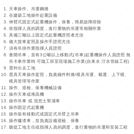
天車操作、吊運鋼捲
在建築工地操作起重設備
伸臂式固定式起重機操作，保養，簡易故障排除
依指揮人員的調度，進行重物的吊運等相關作業
具備三噸以上固定式起重機證照者尤佳
備大貨車駕照及操作手證照尤佳
須有吊掛作業指揮人員證照
會開吊車，並有3公噸以上移動式(吊車)起重機操作人員證照 無
吊卡車作業時.可隨工班至現場施工作業(自來水.汙水管線工程)
需外出去工地
需具天車操作駕照，負責鐵件料捲/模具吊運、載運、上下模、
模具管理等作業
操作、巡檢、保養機械設備
操作天車或堆高機
操作吊車 或 混您土幫浦車
操作固定式起重機
操作裝有移動式或固定式吊臂之吊車
操作爐渣車，並負責設備巡檢、保養
聽從工地主任或指揮人員的調度，進行重物的吊運和安裝工程