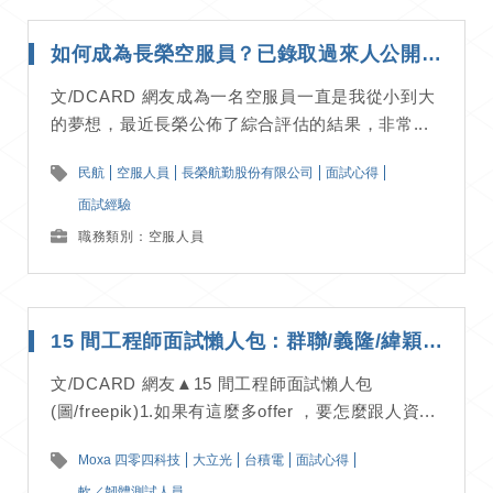
如何成為長榮空服員？已錄取過來人公開準備秘訣與面試流程｜面試經驗分享
文/DCARD 網友成為一名空服員一直是我從小到大
的夢想，最近長榮公佈了綜合評估的結果，非常...
民航
空服人員
長榮航勤股份有限公司
面試心得
面試經驗
職務類別：空服人員
15 間工程師面試懶人包：群聯/義隆/緯穎/大立光/群創/台積電等精華整理｜面試經驗分享
文/DCARD 網友▲15 間工程師面試懶人包
(圖/freepik)1.如果有這麼多offer ，要怎麼跟人資...
Moxa 四零四科技
大立光
台積電
面試心得
軟／韌體測試人員