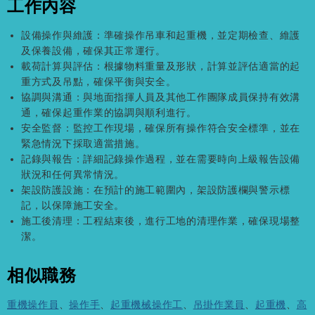
工作內容
設備操作與維護：準確操作吊車和起重機，並定期檢查、維護
及保養設備，確保其正常運行。
載荷計算與評估：根據物料重量及形狀，計算並評估適當的起
重方式及吊點，確保平衡與安全。
協調與溝通：與地面指揮人員及其他工作團隊成員保持有效溝
通，確保起重作業的協調與順利進行。
安全監督：監控工作現場，確保所有操作符合安全標準，並在
緊急情況下採取適當措施。
記錄與報告：詳細記錄操作過程，並在需要時向上級報告設備
狀況和任何異常情況。
架設防護設施：在預計的施工範圍內，架設防護欄與警示標
記，以保障施工安全。
施工後清理：工程結束後，進行工地的清理作業，確保現場整
潔。
相似職務
重機操作員
、
操作手
、
起重機械操作工
、
吊掛作業員
、
起重機
、
高