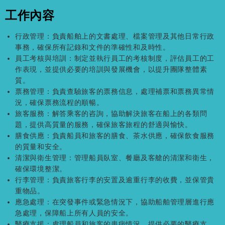
工作內容
行政管理：負責船舶上的文書處理、檔案管理及其他日常行政
事務，確保所有記錄和文件的準確性和及時性。
員工考核與培訓：制定並執行員工的考核制度，評估員工的工
作表現，並提供必要的培訓與發展機會，以提升團隊整體素
質。
票務管理：負責查驗旅客的票務信息，處理補票和票務異常情
況，確保票務流程的順暢。
旅客服務：解答乘客的咨詢，協助解決旅客在船上的各類問
題，提供高質量的服務，確保旅客旅程的舒適與愉快。
膳食供應：負責船員和旅客的膳食、茶水供應，確保飲食服務
的質量和安全。
清潔與衛生管理：管理船員臥室、餐廳及客艙的清潔和衛生，
確保環境整潔。
行李管理：負責旅客行李的安置及逾重行李的收費，並保管貴
重物品。
應急處理：在突發事件或緊急情況下，協助船舶管理層進行應
急處理，保障船上所有人員的安全。
醫療支援：處理船員和旅客的患病情況，提供必要的醫療支