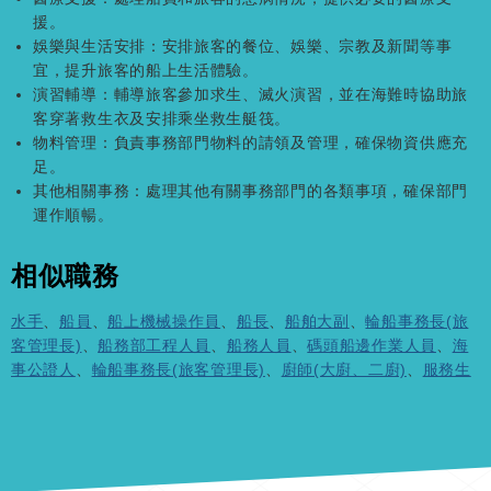
援。
娛樂與生活安排：安排旅客的餐位、娛樂、宗教及新聞等事
宜，提升旅客的船上生活體驗。
演習輔導：輔導旅客參加求生、滅火演習，並在海難時協助旅
客穿著救生衣及安排乘坐救生艇筏。
物料管理：負責事務部門物料的請領及管理，確保物資供應充
足。
其他相關事務：處理其他有關事務部門的各類事項，確保部門
運作順暢。
相似職務
水手
、
船員
、
船上機械操作員
、
船長
、
船舶大副
、
輪船事務長(旅
客管理長)
、
船務部工程人員
、
船務人員
、
碼頭船邊作業人員
、
海
事公證人
、
輪船事務長(旅客管理長)
、
廚師(大廚、二廚)
、
服務生