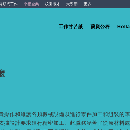
分類找工作
幸福企業
校園徵才
大學網
更多
工作甘苦談
薪資公秤
Hol
麼
責操作和維護各類機械設備以進行零件加工和組裝的
依據設計要求進行精密加工。此職務涵蓋了從原材料