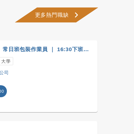
更多熱門職缺
【全廠冷氣/台19線旁】常日班包裝作業員 ｜ 16:30下班、廠內外好停車、免經驗
、大學
公司
00