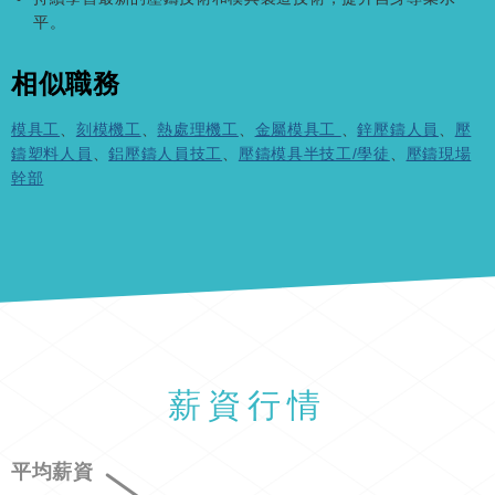
平。
相似職務
模具工
、
刻模機工
、
熱處理機工
、
金屬模具工
、
鋅壓鑄人員
、
壓
鑄塑料人員
、
鋁壓鑄人員技工
、
壓鑄模具半技工/學徒
、
壓鑄現場
幹部
薪資行情
平均薪資