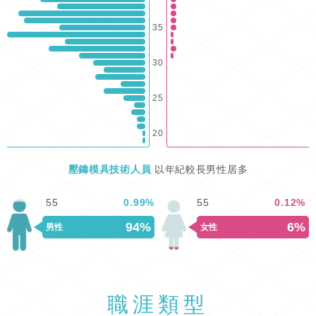
35
30
25
20
壓鑄模具技術人員
以年紀較長男性居多
55
0.99
%
55
0.12
%
94%
6%
男性
女性
職涯類型