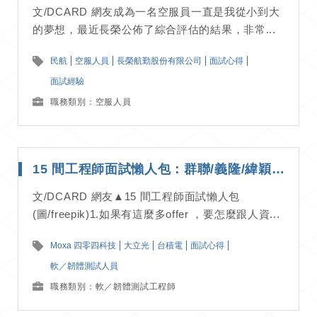
文/DCARD 網友成為一名空服員一直是我從小到大
的夢想，最近長榮公佈了綜合評估的結果，非常...
民航
空服人員
長榮航勤股份有限公司
面試心得
面試經驗
職務類別：空服人員
15 間工程師面試懶人包：群聯/義隆/緯穎/大立光/群創/台積電等精華整理｜面試經驗分享
文/DCARD 網友▲15 間工程師面試懶人包
(圖/freepik)1.如果有這麼多offer ，要怎麼跟人資...
Moxa 四零四科技
大立光
台積電
面試心得
軟／韌體測試人員
職務類別：軟／韌體測試工程師