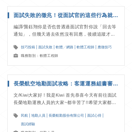
面試失敗的徵兆！從面試官的這些行為就能看出他們對你無感｜ 應徵技巧分享
編譯∕龔鈺翔你是否也曾遇過面試官對你說「回去等
通知」，但幾天過去依然沒有回應，後續追蹤才...
技巧投稿
面試失敗
軟體╱網路
軟體工程師
應徵技巧
職務類別：軟體工程師
長榮航空地勤面試攻略：客運運務組書審、面試流程詳解｜面試經驗分享
文/Kiwi大家好 ! 我是Kiwi 首先恭喜今天有前往面試
長榮地勤運務人員的大家~都辛苦了!!希望大家都...
民航
地勤人員
長榮航勤股份有限公司
面試心得
面試經驗