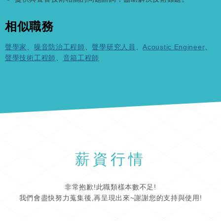
相似職務
聲學家
、
噪音防治工程師
、
聲學研究人員
、
Acoustic Engineer
、
聲學技術工程師
、
音箱工程師
薪資行情
非常抱歉!此職類樣本數不足!
我們會盡快努力蒐集後,再呈現出來~謝謝您的支持與使用!