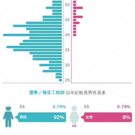
50
45
40
35
30
25
聲學／噪音工程師
以年紀較長男性居多
55
0.79
%
55
0.79
%
92%
8%
男性
女性