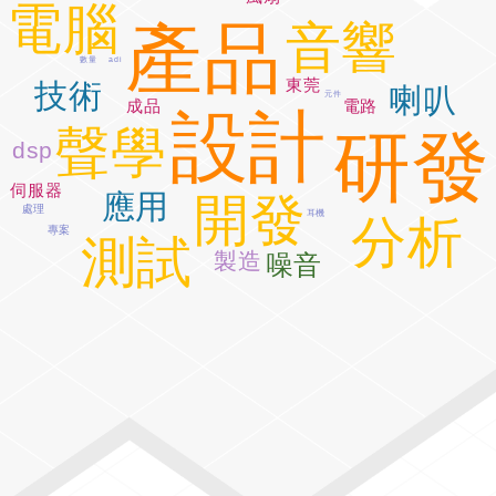
電腦
產品
音響
adi
數量
東莞
技術
喇叭
元件
電路
成品
設計
聲學
研發
dsp
伺服器
應用
開發
處理
耳機
分析
專案
測試
製造
噪音