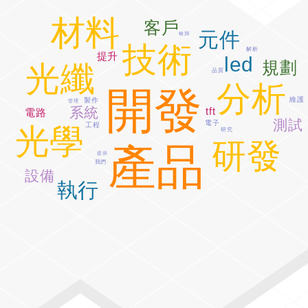
材料
客戶
元件
檢測
技術
解析
提升
led
規劃
光纖
品質
分析
開發
維護
製作
管理
系統
tft
電路
測試
電子
工程
光學
研究
研發
產品
提供
我們
設備
執行