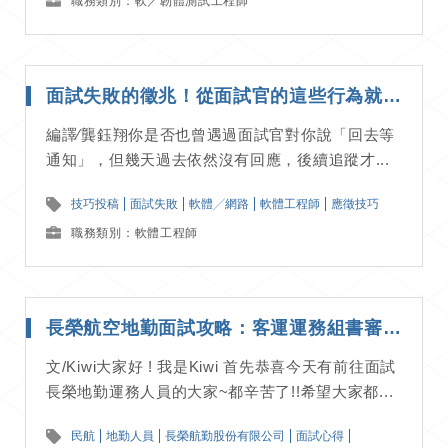
職務類別：軟／韌體測試工程師
面試失敗的徵兆！從面試官的這些行為就能看出他們對你無感｜ 應徵技巧分享
編譯∕龔鈺翔你是否也曾遇過面試官對你說「回去等
通知」，但幾天過去依然沒有回應，後續追蹤才...
技巧投稿
面試失敗
軟體╱網路
軟體工程師
應徵技巧
職務類別：軟體工程師
長榮航空地勤面試攻略：客運運務組書審、面試流程詳解｜面試經驗分享
文/Kiwi大家好 ! 我是Kiwi 首先恭喜今天有前往面試
長榮地勤運務人員的大家~都辛苦了!!希望大家都...
民航
地勤人員
長榮航勤股份有限公司
面試心得