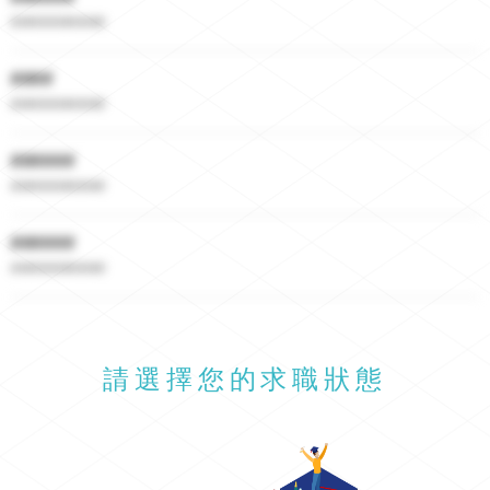
##########
####
##########
######
##########
######
##########
請選擇您的求職狀態