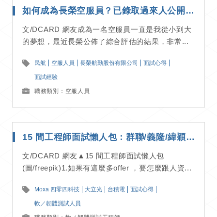
如何成為長榮空服員？已錄取過來人公開準備秘訣與面試流程｜面試經驗分享
文/DCARD 網友成為一名空服員一直是我從小到大
的夢想，最近長榮公佈了綜合評估的結果，非常...
民航
空服人員
長榮航勤股份有限公司
面試心得
面試經驗
職務類別：空服人員
15 間工程師面試懶人包：群聯/義隆/緯穎/大立光/群創/台積電等精華整理｜面試經驗分享
文/DCARD 網友▲15 間工程師面試懶人包
(圖/freepik)1.如果有這麼多offer ，要怎麼跟人資...
Moxa 四零四科技
大立光
台積電
面試心得
軟／韌體測試人員