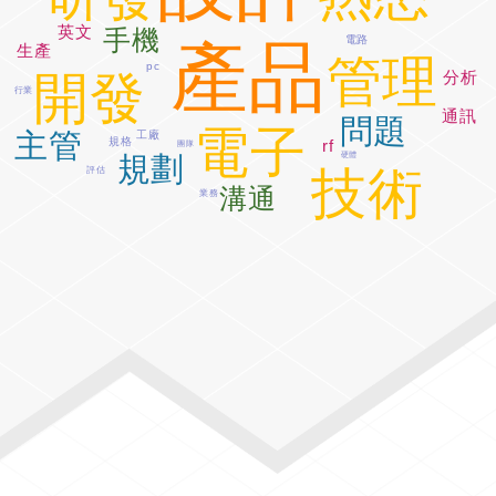
英文
手機
電路
產品
生產
管理
pc
開發
分析
行業
通訊
問題
電子
主管
工廠
規格
rf
團隊
硬體
規劃
技術
評估
溝通
業務