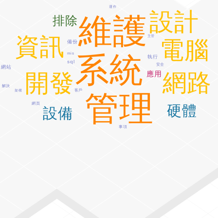
運作
設計
維護
排除
資訊
主管
電腦
備份
系統
mis
執行
sql
安全
網站
網路
應用
開發
解決
客戶
架構
管理
網頁
硬體
設備
事項