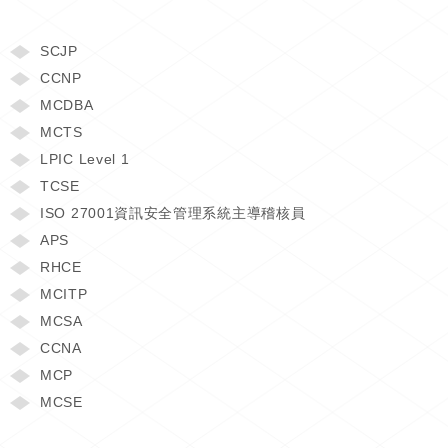
SCJP
CCNP
MCDBA
MCTS
LPIC Level 1
TCSE
ISO 27001資訊安全管理系統主導稽核員
APS
RHCE
MCITP
MCSA
CCNA
MCP
MCSE