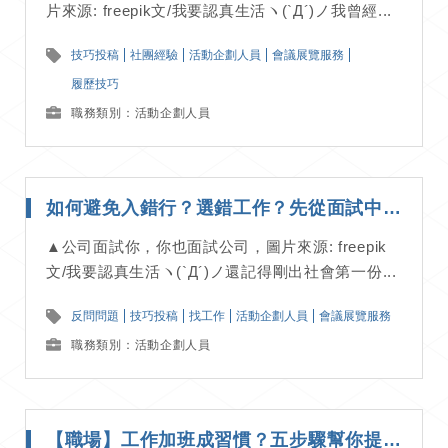
片來源: freepik文/我要認真生活ヽ(`Д´)ノ我曾經...
技巧投稿
社團經驗
活動企劃人員
會議展覽服務
履歷技巧
職務類別：活動企劃人員
如何避免入錯行？選錯工作？先從面試中反向問題檢視｜應徵技巧分享
▲公司面試你，你也面試公司，圖片來源: freepik
文/我要認真生活ヽ(`Д´)ノ還記得剛出社會第一份...
反問問題
技巧投稿
找工作
活動企劃人員
會議展覽服務
職務類別：活動企劃人員
【職場】工作加班成習慣？五步驟幫你提高工作效率，確保準時下班｜工作甘苦談