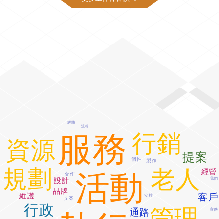
網路
流程
行銷
服務
資源
提案
個性
製作
規劃
老人
經營
活動
合作
我們
設計
品牌
客戶
維護
安排
文案
行政
管理
通路
宣傳