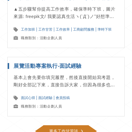
▲五步驟幫你提高工作效率，確保準時下班，圖片
來源: freepik文/ 我要認真生活ヽ(`Д´)ノ"好想準...
工作加班
工作甘苦
工作效率
工商顧問服務
準時下班
職務類別：活動企劃人員
展覽活動專案執行-面試經驗
基本上會先要你填完履歷，然後直接開始寫考題，
剛好全部記下來，直接告訴大家，但因為很多也...
面試心得
面試經驗
會員投稿
職務類別：活動企劃人員
更多工作甘苦談