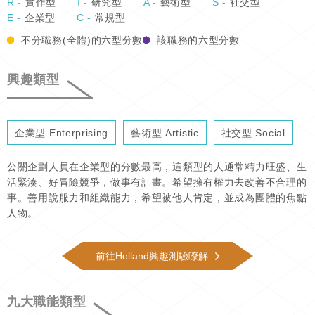
R -
實作型
I -
研究型
A -
藝術型
S -
社交型
E -
企業型
C -
常規型
不分職務(全體)的六型分數
該職務的六型分數
興趣類型
企業型 Enterprising
藝術型 Artistic
社交型 Social
公關企劃人員在企業型的分數最高，這類型的人通常精力旺盛、生
活緊湊、好冒險競爭，做事有計畫。希望擁有權力去改善不合理的
事。善用說服力和組織能力，希望被他人肯定，並成為團體的焦點
人物。
前往Holland興趣測驗瞭解
九大職能類型