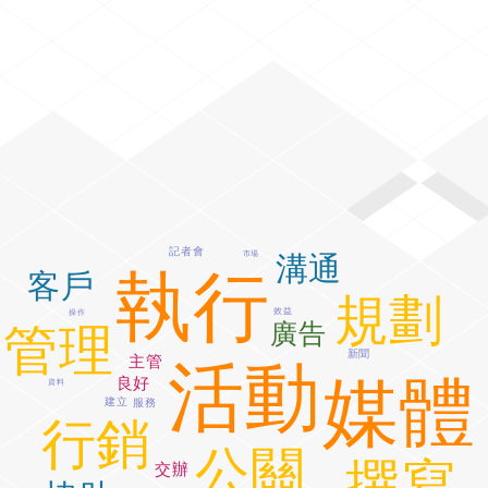
記者會
市場
溝通
執行
客戶
規劃
效益
操作
廣告
管理
新聞
主管
活動
媒體
良好
資料
建立
服務
行銷
公關
撰寫
交辦