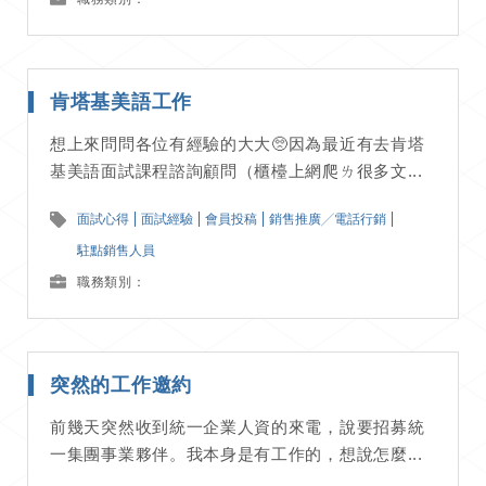
肯塔基美語工作
想上來問問各位有經驗的大大🥺因為最近有去肯塔
基美語面試課程諮詢顧問（櫃檯上網爬ㄌ很多文...
面試心得
面試經驗
會員投稿
銷售推廣╱電話行銷
駐點銷售人員
職務類別：
突然的工作邀約
前幾天突然收到統一企業人資的來電，說要招募統
一集團事業夥伴。我本身是有工作的，想說怎麼...