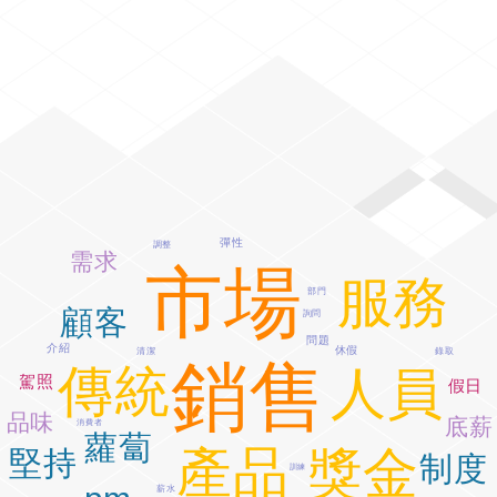
彈性
調整
需求
市場
服務
部門
顧客
詢問
問題
介紹
休假
清潔
錄取
銷售
傳統
人員
駕照
假日
品味
底薪
消費者
蘿蔔
產品
獎金
堅持
制度
訓練
薪水