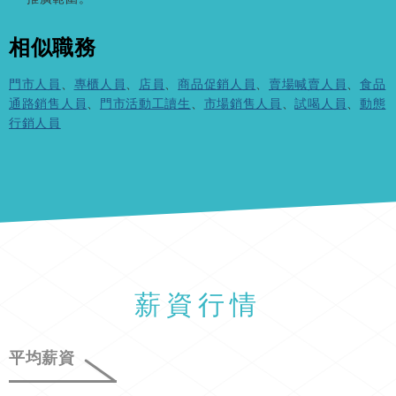
相似職務
門市人員
、
專櫃人員
、
店員
、
商品促銷人員
、
賣場喊賣人員
、
食品
通路銷售人員
、
門市活動工讀生
、
市場銷售人員
、
試喝人員
、
動態
行銷人員
薪資行情
平均薪資