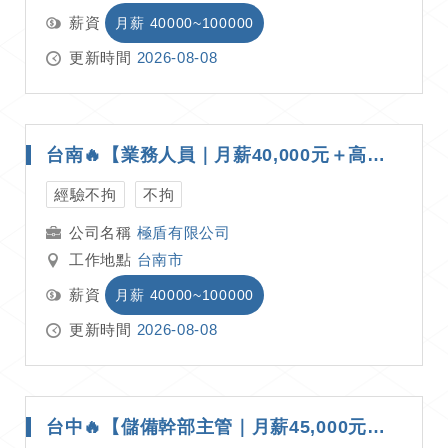
薪資
月薪 40000~100000
更新時間
2026-08-08
台南🔥【業務人員｜月薪40,000元＋高額獎金｜台南・高雄・屏東區域開發｜週休二日】🔥 ✨ 公司給資源 × 區域固定好發揮 × 想把收入往上拉的你一定要看 ✨
經驗不拘
不拘
極盾有限公司
工作地點
台南市
薪資
月薪 40000~100000
更新時間
2026-08-08
台中🔥【儲備幹部主管｜月薪45,000元起｜專案管理×團隊帶領｜週休二日】🔥 ✨ 團隊管理 × 專案規劃 × 行銷策略 × 挑戰管理職發展 ✨