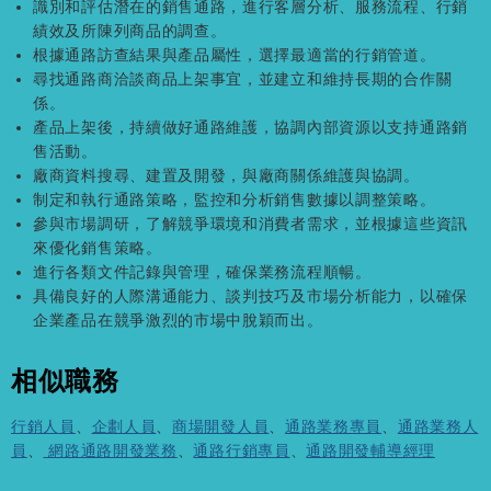
識別和評估潛在的銷售通路，進行客層分析、服務流程、行銷
績效及所陳列商品的調查。
根據通路訪查結果與產品屬性，選擇最適當的行銷管道。
尋找通路商洽談商品上架事宜，並建立和維持長期的合作關
係。
產品上架後，持續做好通路維護，協調內部資源以支持通路銷
售活動。
廠商資料搜尋、建置及開發，與廠商關係維護與協調。
制定和執行通路策略，監控和分析銷售數據以調整策略。
參與市場調研，了解競爭環境和消費者需求，並根據這些資訊
來優化銷售策略。
進行各類文件記錄與管理，確保業務流程順暢。
具備良好的人際溝通能力、談判技巧及市場分析能力，以確保
企業產品在競爭激烈的市場中脫穎而出。
相似職務
行銷人員
、
企劃人員
、
商場開發人員
、
通路業務專員
、
通路業務人
員
、
網路通路開發業務
、
通路行銷專員
、
通路開發輔導經理