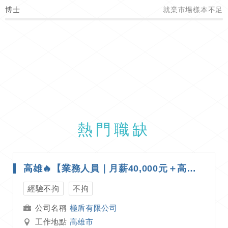
博士
就業市場樣本不足
熱門職缺
高雄🔥【業務人員｜月薪40,000元＋高額獎金｜台南・高雄・屏東區域開發｜週休二日】🔥 ✨ 公司給資源 × 區域固定好發揮 × 想把收入往上拉的你一定要看 ✨
經驗不拘
不拘
極盾有限公司
工作地點
高雄市