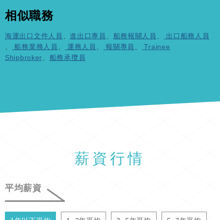
相似職務
海運出口文件人員
、
進出口專員
、
船務報關人員
、
出口船務人員
、
船務業務人員
、
運務人員
、
報關專員
、
Trainee
Shipbroker
、
船務承攬員
薪資行情
平均薪資