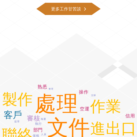
更多工作甘苦談
熟悉
整理
操作
製作
處理
交辦
作業
空運
客戶
信用
審核
文件
海運
進出口
提單
執行
聯絡
部門
人員
保稅