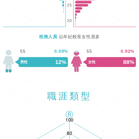
25
20
稅務人員
以年紀較長女性居多
55
0.09
%
55
0.92
%
12%
88%
男性
女性
職涯類型