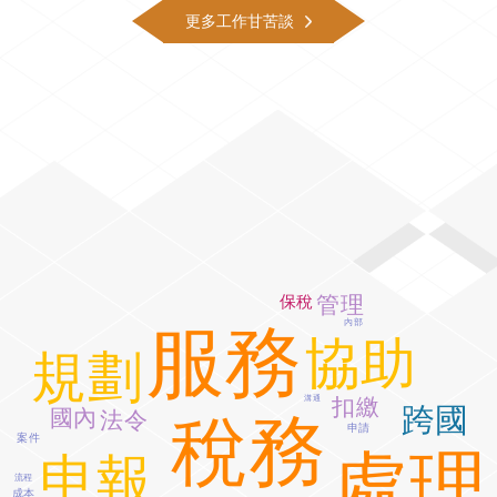
更多工作甘苦談
保稅
管理
內部
服務
協助
規劃
溝通
扣繳
跨國
國內
法令
稅務
申請
案件
處理
申報
流程
成本