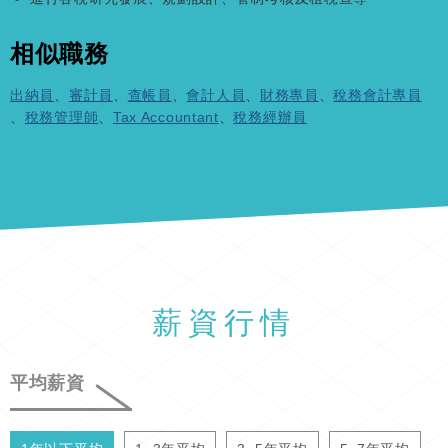
相似職務
出納員
、
審計員
、
查帳員
、
會計人員
、
財務專員
、
稅務會計專員
、
稅務管理師
、
Tax Accountant
、
稅務經辦員
薪資行情
平均薪資