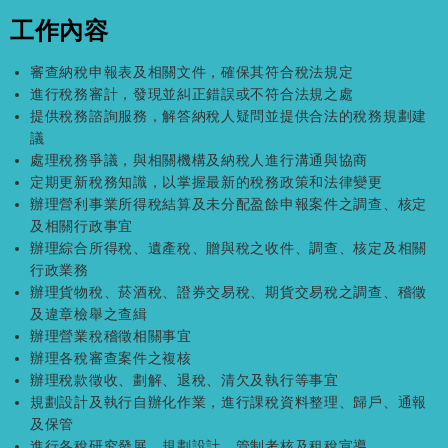
工作內容
審查納稅申報表及相關文件，確保其符合稅法規定
進行稅務審計，發現並糾正錯誤或不符合法規之處
提供稅務諮詢服務，解答納稅人疑問並提供合法的稅務規劃建
議
處理稅務爭議，與相關機構及納稅人進行溝通與協商
定期更新稅務知識，以掌握最新的稅務政策和法律變更
辦理營利事業所得稅結算及未分配盈餘申報案件之調查、核定
及相關行政事宜
辦理綜合所得稅、遺產稅、贈與稅之收件、調查、核定及相關
行政業務
辦理貨物稅、菸酒稅、證券交易稅、期貨交易稅之調查、稽徵
及違章檢舉之查緝
辦理營業稅稽徵相關事宜
辦理各稅審查案件之複核
辦理稅款徵收、劃解、退稅、清欠及執行等事宜
規劃設計及執行自辦化作業，進行課稅資料整理、歸戶、通報
及保管
進行各稅研究發展、規劃設計、管制考核及租稅宣導