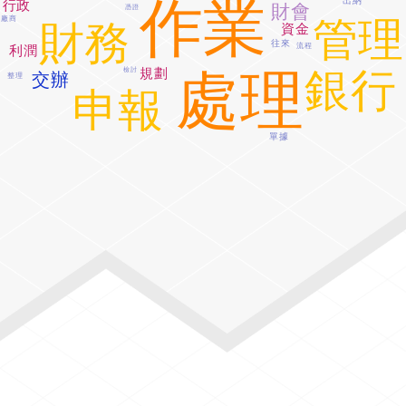
作業
出納
行政
財會
憑證
管理
廠商
財務
資金
往來
流程
利潤
規劃
銀行
處理
檢討
交辦
整理
申報
單據