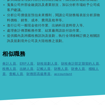
蒐集公司外部金融資訊及產業狀況，加以分析市場給予公司或
客戶建議。
分析公司價值並預估未來獲利，閱讀公司財務報表並分析原物
料價格、銷售、成本、費用及稅率等。
進行公司一般現金收付作業、出納科目資料登入等。
處理會計傳票帳務作業、結算廠商請款付款作業。
提供國內及跨國稅務諮詢及規劃，執行全球移轉訂價之相關諮
詢及規劃境外公司及大陸稅務之規劃。
相似職務
會計人員
、
ERP人員
、
財稅規劃人員
、
財稅會計部定期契約人員
、
稅務人員
、
出納人員
、
記帳人員
、
財務人員
、
財會人員
、
稽核人
員
、
查帳人員
、
財務部高級專員
、
accountant