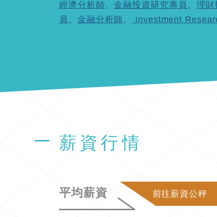
經濟分析師
、
金融投資研究專員
、
理財
員
、
金融分析師
、
Investment Resear
薪資行情
平均薪資
前往薪資公秤