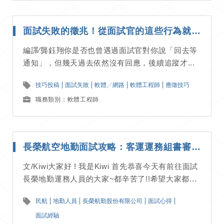
面試失敗的徵兆！從面試官的這些行為就能看出他們對你無感｜ 應徵技巧分享
編譯∕龔鈺翔你是否也曾遇過面試官對你說「回去等
通知」，但幾天過去依然沒有回應，後續追蹤才...
技巧投稿
面試失敗
軟體╱網路
軟體工程師
應徵技巧
職務類別：軟體工程師
長榮航空地勤面試攻略：客運運務組書審、面試流程詳解｜面試經驗分享
文/Kiwi大家好 ! 我是Kiwi 首先恭喜今天有前往面試
長榮地勤運務人員的大家~都辛苦了!!希望大家都...
民航
地勤人員
長榮航勤股份有限公司
面試心得
面試經驗