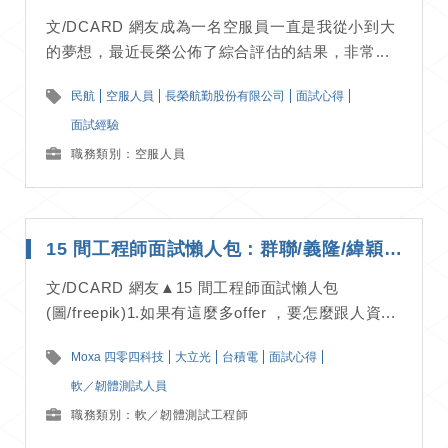
文/DCARD 網友成為一名空服員一直是我從小到大
的夢想，最近長榮公佈了綜合評估的結果，非常...
民航
空服人員
長榮航勤股份有限公司
面試心得
面試經驗
職務類別：空服人員
15 間工程師面試懶人包：群聯/義隆/緯穎/大立光/群創/台積電等精華整理｜面試經驗分享
文/DCARD 網友▲15 間工程師面試懶人包
(圖/freepik)1.如果有這麼多offer ，要怎麼跟人資...
Moxa 四零四科技
大立光
台積電
面試心得
軟／韌體測試人員
職務類別：軟／韌體測試工程師