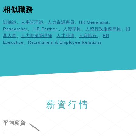
相似職務
訓練師
、
人事管理師
、
人力資源專員
、
HR Generalist
、
Researcher
、
HR Partner
、
人資專員
、
人資行政服務專員
、
招
募人員
、
人力資源管理師
、
人才派遣
、
人資執行
、
HR
Executive
、
Recruitment & Employee Relations
薪資行情
平均薪資