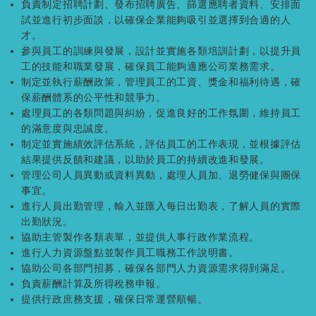
負責制定招聘計劃、發布招聘廣告、篩選應聘者資料、安排面
試並進行初步面談，以確保企業能夠吸引並選擇到合適的人
才。
參與員工的訓練與發展，設計並實施各類培訓計劃，以提升員
工的技能和職業發展，確保員工能夠適應公司業務需求。
制定並執行薪酬政策，管理員工的工資、獎金和福利待遇，確
保薪酬體系的公平性和競爭力。
處理員工的各類問題與糾紛，促進良好的工作氛圍，維持員工
的滿意度與忠誠度。
制定並實施績效評估系統，評估員工的工作表現，並根據評估
結果提供反饋和建議，以助於員工的持續改進和發展。
管理公司人員異動或資料異動，處理人員加、退勞健保與團保
事宜。
進行人員出勤管理，輸入並匯入每日出勤表，了解人員的實際
出勤狀況。
協助主管製作各類表單，並提供人事行政作業流程。
進行人力資源盤點並製作員工職務工作說明書。
協助公司各部門招募，確保各部門人力資源需求得到滿足。
負責薪酬計算及所得稅務申報。
提供行政庶務支援，確保日常運營順暢。