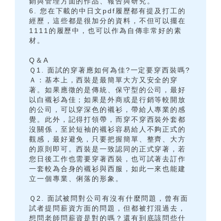
銷與管理方面的作品、報告與研究。
6. 您在下載的中日文pdf履歷都有提及打工的
經歷，這些都是很加分的資料，不但可以擺在
1111的履歷中，也可以作為自傳非常好的素
材。
Q＆A
Ｑ1. 面試的穿著應如何為佳?一定要穿西裝嗎?
Ａ：基本上，西裝是最簡單大方又安全的穿
著。如果應徵的是傳統、保守型的公司，最好
以白襯衫為佳；如果是外商或是行銷等較開放
的公司，可以穿深色的襯衫，帶給人專業的感
覺。此外，記得打領帶，而穿不穿西裝外套都
沒關係，至於短袖的襯衫容易給人不夠正式的
觀感，最好避免，只要把握簡單、整齊、大方
的原則即可。西裝是一致認同的正式穿著，若
您日後工作也需要穿著西裝，也可試著去訂作
一套較為合身的襯衫與西服，如此一來也能建
立一個專業、俐落的形象。
Ｑ2. 面試被問對公司有沒有什麼問題，曾有面
試者提問薪資方面的問題，但都被打混過去，
想問老師問薪資是對的嗎？還有到底該問些什