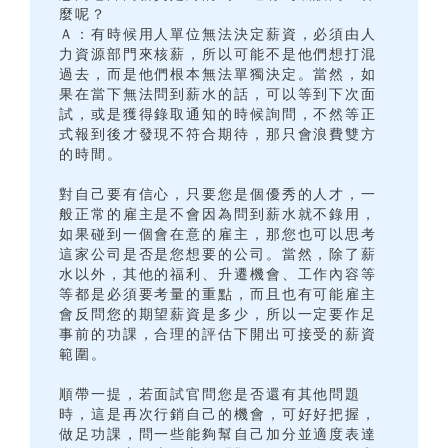
麼呢？
Ａ：有時候用人單位無法決定薪資，必須由人
力資源部門來核薪，所以可能不是他們想打混
過去，而是他們根本無法單獨決定。當然，如
果在當下無法問到薪水的話，可以等到下次面
試，或是獲得錄取通知的時候詢問，不然等正
式報到後才發現不符合期待，那只會浪費雙方
的時間。
對自己要有信心，只要您是個優秀的人才，一
般正常的雇主是不會因為問到薪水就不錄用，
如果碰到一個會在意的雇主，那您也可以思考
這家公司是否是您想要的公司。當然，除了薪
水以外，其他的福利、升遷機會、工作內容等
等都是必須要考量的重點，而且也有可能雇主
會反問您的期望薪資是多少，所以一定要作足
事前的功課，合理的評估下開出可接受的薪資
範圍。
順帶一提，若面試官問您是否還有其他問題
時，這是再次行銷自己的機會，可好好把握，
做足功課，問一些能夠幫自己加分並適度表達